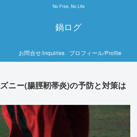
No Free, No Life
鍋ログ
お問合せ/inquiries
プロフィール/Profile
ズニー(腸脛靭帯炎)の予防と対策は