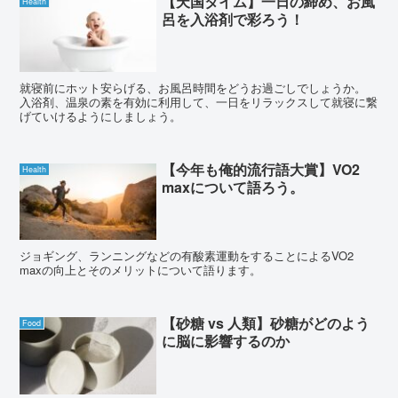
【天国タイム】一日の締め、お風
Health
呂を入浴剤で彩ろう！
就寝前にホット安らげる、お風呂時間をどうお過ごしでしょうか。
入浴剤、温泉の素を有効に利用して、一日をリラックスして就寝に繋
げていけるようにしましょう。
【今年も俺的流行語大賞】VO2
Health
maxについて語ろう。
ジョギング、ランニングなどの有酸素運動をすることによるVO2
maxの向上とそのメリットについて語ります。
【砂糖 vs 人類】砂糖がどのよう
Food
に脳に影響するのか