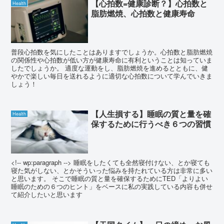
【心拍数=健康診断？】心拍数と
Health
脂肪燃焼、心拍数と健康寿命
普段心拍数を気にしたことはありますでしょうか。心拍数と脂肪燃焼
の関係性や心拍数が低い方が健康寿命に有利ということは知っていま
したでしょうか。 適度な運動をし、脂肪燃焼を進めるとともに、健
やかで楽しい毎日を送れるように適切な心拍数について学んでいきま
しょう！
【人生損する】睡眠の質と量を確
Health
保するために行うべき６つの習慣
<!-- wp:paragraph --> 睡眠をしたくても全然寝付けない、とか寝ても
寝た気がしない、とかそういった悩みを持たれている方は非常に多い
と思います。 そこで睡眠の質と量を確保するためにTED「よりよい
睡眠のための６つのヒント」をベースに私の実践している内容も併せ
て紹介したいと思います