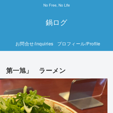
No Free, No Life
鍋ログ
お問合せ/inquiries
プロフィール/Profile
家 第一旭」 ラーメン