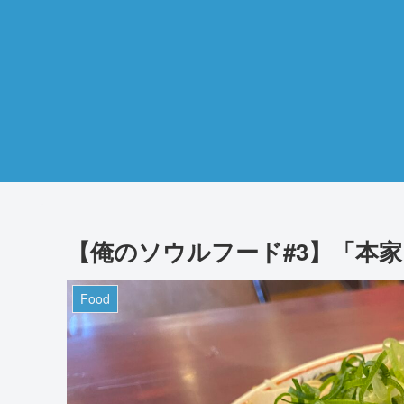
【俺のソウルフード#3】「本
Food